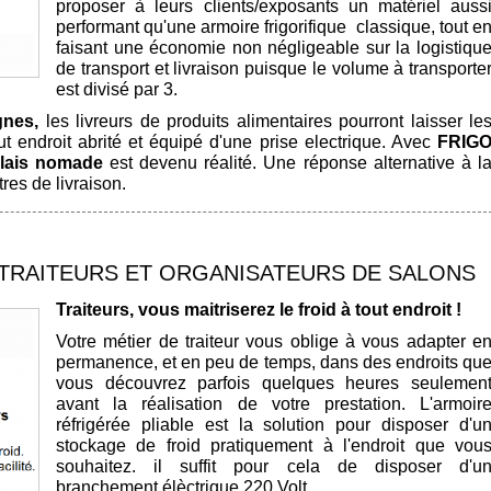
proposer à leurs clients/exposants un matériel auss
performant qu'une armoire frigorifique classique, tout e
faisant une économie non négligeable sur la logistiqu
de transport et livraison puisque le volume à transporte
est divisé par 3.
gnes,
les livreurs de produits alimentaires pourront laisser le
endroit abrité et équipé d'une prise electrique. Avec
FRIG
elais nomade
est devenu réalité. Une réponse alternative à l
res de livraison.
 TRAITEURS ET ORGANISATEURS DE SALONS
Traiteurs, vous maitriserez le froid à tout endroit !
Votre métier de traiteur vous oblige à vous adapter e
permanence, et en peu de temps, dans des endroits qu
vous découvrez parfois quelques heures seulemen
avant la réalisation de votre prestation. L'armoir
réfrigérée pliable est la solution pour disposer d'u
stockage de froid pratiquement à l'endroit que vou
souhaitez. il suffit pour cela de disposer d'u
branchement élèctrique 220 Volt.