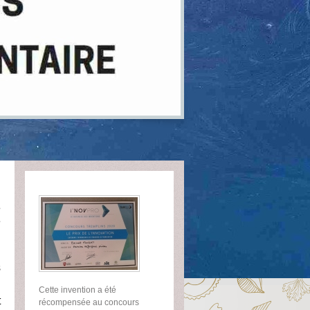
e
e
n
s
Cette invention a été
t
récompensée au concours