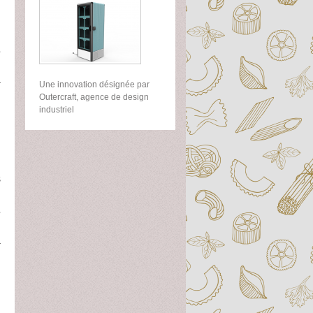
d
e
Une innovation désignée par
Outercraft, agence de design
industriel
u
s
e