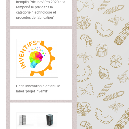
i
tremplin Prix Inov''Pro 2020 et a
n
remporté le prix dans la
e
catégorie "Technologie et
r
procédés de fabrication"
s
O
a
Cette innovation a obtenu le
n
label "projet inventif"
e
t
e
n
s
n